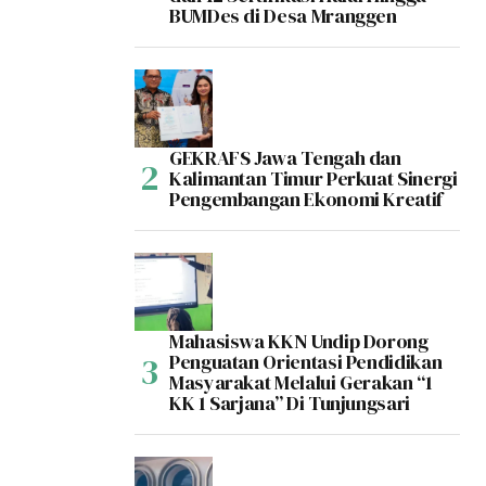
BUMDes di Desa Mranggen
GEKRAFS Jawa Tengah dan
Kalimantan Timur Perkuat Sinergi
Pengembangan Ekonomi Kreatif
Mahasiswa KKN Undip Dorong
Penguatan Orientasi Pendidikan
Masyarakat Melalui Gerakan “1
KK 1 Sarjana” Di Tunjungsari