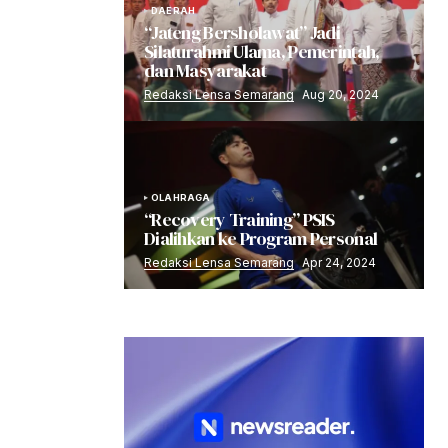
DAERAH
“Jateng Bersholawat” Jadi
Silaturahmi Ulama, Pemerintah,
dan Masyarakat
Redaksi Lensa Semarang
Aug 20, 2024
OLAHRAGA
“Recovery Training” PSIS
Dialihkan ke Program Personal
Redaksi Lensa Semarang
Apr 24, 2024