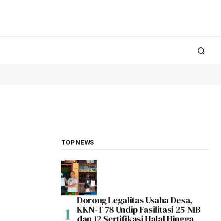
TOP NEWS
Dorong Legalitas Usaha Desa,
KKN-T 78 Undip Fasilitasi 25 NIB
dan 12 Sertifikasi Halal Hingga