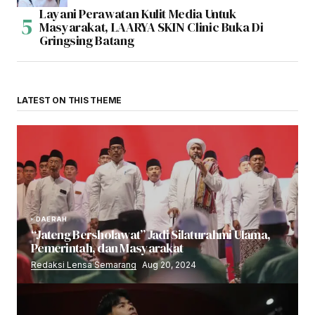
Layani Perawatan Kulit Media Untuk
Masyarakat, LAARYA SKIN Clinic Buka Di
Gringsing Batang
LATEST ON THIS THEME
DAERAH
“Jateng Bersholawat” Jadi Silaturahmi Ulama,
Pemerintah, dan Masyarakat
Redaksi Lensa Semarang
Aug 20, 2024