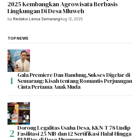
2025 Kembangkan Agrowisata Berbasis
Lingkungan Di Desa Mluweh
by
Redaksi Lensa Semarang
Aug 12, 2025
TOP NEWS
Gala Premiere Dan Bandung,Sukses Digelar di
Semarang: Kisah tentang Romantis Perjuangan
Cinta Pertama Anak Muda
Dorong Legalitas Usaha Desa, KKN-T 78 Undip
Fasilitasi 25 NIB dan 12 Sertifikasi Halal Hingga
BUMDes di Desa Mranggen