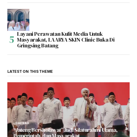
Layani Perawatan Kulit Media Untuk
Masyarakat, LAARYA SKIN Clinic Buka Di
Gringsing Batang
LATEST ON THIS THEME
DAERAH
“Jateng Bersholawat” Jadi Silaturahmi Ulama,
Pemerintah, dan Masyarakat