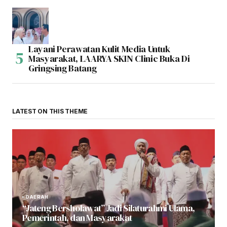
Layani Perawatan Kulit Media Untuk
Masyarakat, LAARYA SKIN Clinic Buka Di
Gringsing Batang
LATEST ON THIS THEME
DAERAH
“Jateng Bersholawat” Jadi Silaturahmi Ulama,
Pemerintah, dan Masyarakat