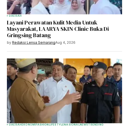
DAERAH
Layani Perawatan Kulit Media Untuk
Masyarakat, LAARYA SKIN Clinic Buka Di
Gringsing Batang
by
Redaksi Lensa Semarang
Aug 4, 2026
DAERAH
EKONOMI
FASHION
LIFESTYLE
NASIONAL
NEWS
TRENDING