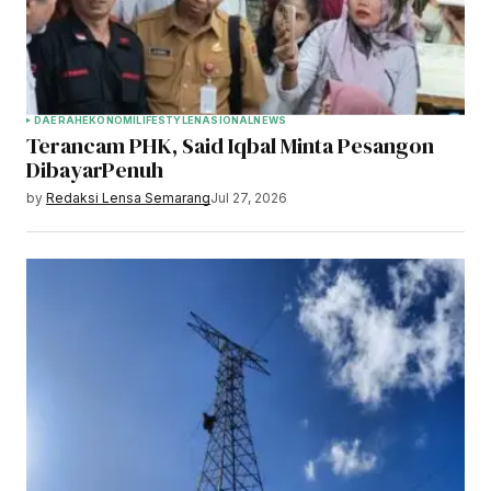
DAERAH
EKONOMI
LIFESTYLE
NASIONAL
NEWS
Terancam PHK, Said Iqbal Minta Pesangon
DibayarPenuh
by
Redaksi Lensa Semarang
Jul 27, 2026