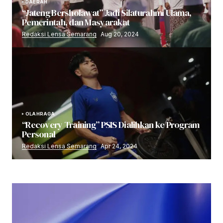
DAERAH
“Jateng Bersholawat” Jadi Silaturahmi Ulama,
Pemerintah, dan Masyarakat
Redaksi Lensa Semarang
Aug 20, 2024
OLAHRAGA
“Recovery Training” PSIS Dialihkan ke Program
Personal
Redaksi Lensa Semarang
Apr 24, 2024