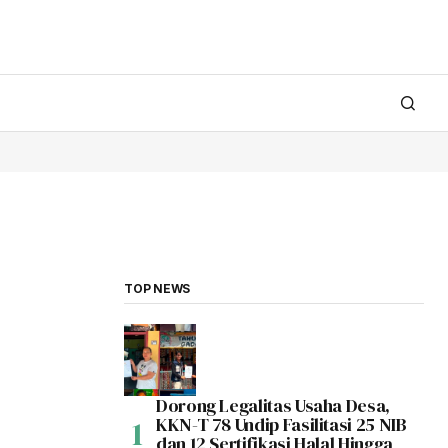
TOP NEWS
Dorong Legalitas Usaha Desa,
KKN-T 78 Undip Fasilitasi 25 NIB
dan 12 Sertifikasi Halal Hingga