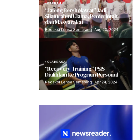
DAERAH
“Jateng Bersholawat” Jadi
Silaturahmi Ulama, Pemerintah,
dan Masyarakat
Redaksi Lensa Semarang
Aug 20, 2024
OLAHRAGA
“Recovery Training” PSIS
Dialihkan ke Program Personal
Redaksi Lensa Semarang
Apr 24, 2024