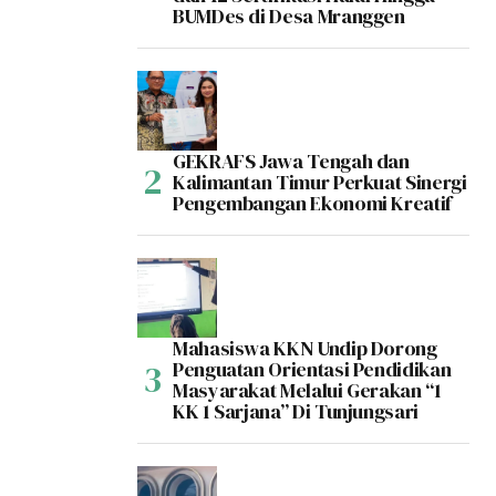
BUMDes di Desa Mranggen
GEKRAFS Jawa Tengah dan
Kalimantan Timur Perkuat Sinergi
Pengembangan Ekonomi Kreatif
Mahasiswa KKN Undip Dorong
Penguatan Orientasi Pendidikan
Masyarakat Melalui Gerakan “1
KK 1 Sarjana” Di Tunjungsari