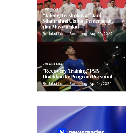
DAERAH
“Jateng Bersholawat” Jadi
Silaturahmi Ulama, Pemerintah,
dan Masyarakat
Redaksi Lensa Semarang
Aug 20, 2024
OLAHRAGA
“Recovery Training” PSIS
Dialihkan ke Program Personal
Redaksi Lensa Semarang
Apr 24, 2024