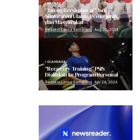
DAERAH
“Jateng Bersholawat” Jadi
Silaturahmi Ulama, Pemerintah,
dan Masyarakat
Redaksi Lensa Semarang
Aug 20, 2024
OLAHRAGA
“Recovery Training” PSIS
Dialihkan ke Program Personal
Redaksi Lensa Semarang
Apr 24, 2024