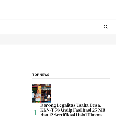
TOP NEWS
Dorong Legalitas Usaha Desa,
KKN-T 78 Undip Fasilitasi 25 NIB
dan 12 Sertifikasi Halal Hingga