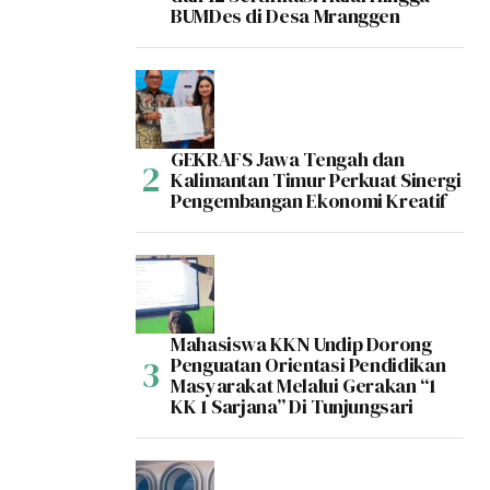
BUMDes di Desa Mranggen
GEKRAFS Jawa Tengah dan
Kalimantan Timur Perkuat Sinergi
Pengembangan Ekonomi Kreatif
Mahasiswa KKN Undip Dorong
Penguatan Orientasi Pendidikan
Masyarakat Melalui Gerakan “1
KK 1 Sarjana” Di Tunjungsari