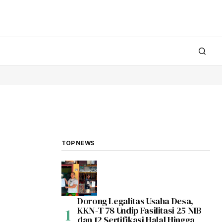
TOP NEWS
Dorong Legalitas Usaha Desa,
KKN-T 78 Undip Fasilitasi 25 NIB
dan 12 Sertifikasi Halal Hingga