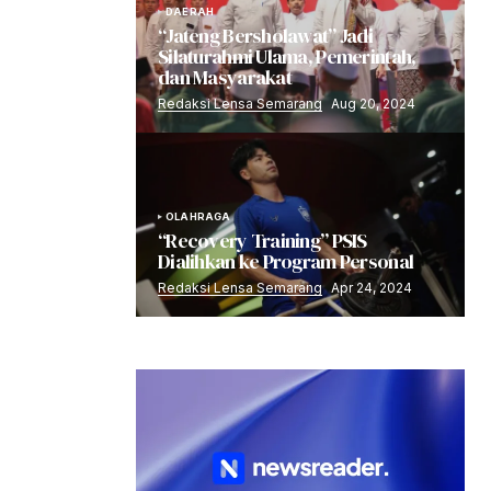
DAERAH
“Jateng Bersholawat” Jadi
Silaturahmi Ulama, Pemerintah,
dan Masyarakat
Redaksi Lensa Semarang
Aug 20, 2024
OLAHRAGA
“Recovery Training” PSIS
Dialihkan ke Program Personal
Redaksi Lensa Semarang
Apr 24, 2024