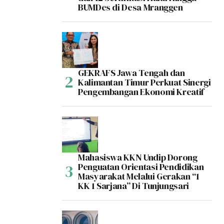
BUMDes di Desa Mranggen
GEKRAFS Jawa Tengah dan
Kalimantan Timur Perkuat Sinergi
Pengembangan Ekonomi Kreatif
Mahasiswa KKN Undip Dorong
Penguatan Orientasi Pendidikan
Masyarakat Melalui Gerakan “1
KK 1 Sarjana” Di Tunjungsari