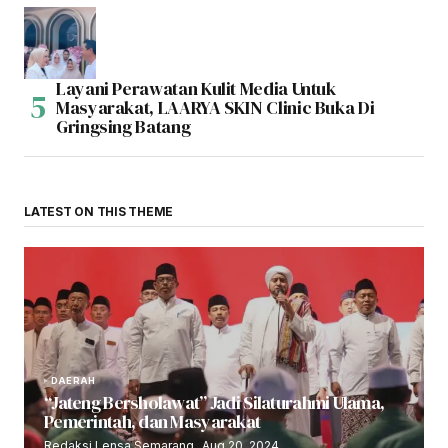
Layani Perawatan Kulit Media Untuk
Masyarakat, LAARYA SKIN Clinic Buka Di
Gringsing Batang
LATEST ON THIS THEME
DAERAH
“Jateng Bersholawat” Jadi Silaturahmi Ulama,
Pemerintah, dan Masyarakat
Redaksi Lensa Semarang
Aug 20, 2024