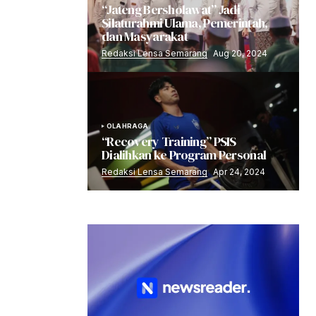
“Jateng Bersholawat” Jadi
Silaturahmi Ulama, Pemerintah,
dan Masyarakat
Redaksi Lensa Semarang
Aug 20, 2024
OLAHRAGA
“Recovery Training” PSIS
Dialihkan ke Program Personal
Redaksi Lensa Semarang
Apr 24, 2024