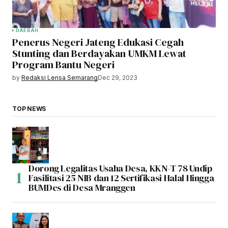
DAERAH
Penerus Negeri Jateng Edukasi Cegah
Stunting dan Berdayakan UMKM Lewat
Program Bantu Negeri
by
Redaksi Lensa Semarang
Dec 29, 2023
TOP NEWS
Dorong Legalitas Usaha Desa, KKN-T 78 Undip
Fasilitasi 25 NIB dan 12 Sertifikasi Halal Hingga
BUMDes di Desa Mranggen