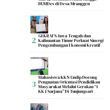
BUMDes di Desa Mranggen
GEKRAFS Jawa Tengah dan
Kalimantan Timur Perkuat Sinergi
Pengembangan Ekonomi Kreatif
Mahasiswa KKN Undip Dorong
Penguatan Orientasi Pendidikan
Masyarakat Melalui Gerakan “1
KK 1 Sarjana” Di Tunjungsari