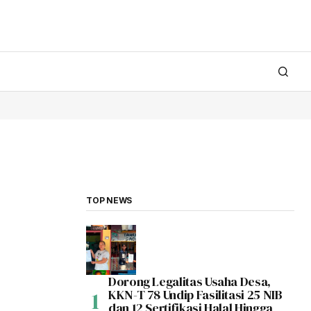
TOP NEWS
Dorong Legalitas Usaha Desa,
KKN-T 78 Undip Fasilitasi 25 NIB
dan 12 Sertifikasi Halal Hingga