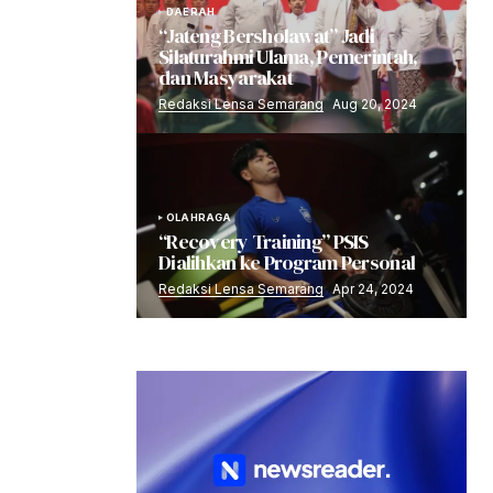
DAERAH
“Jateng Bersholawat” Jadi
Silaturahmi Ulama, Pemerintah,
dan Masyarakat
Redaksi Lensa Semarang
Aug 20, 2024
OLAHRAGA
“Recovery Training” PSIS
Dialihkan ke Program Personal
Redaksi Lensa Semarang
Apr 24, 2024