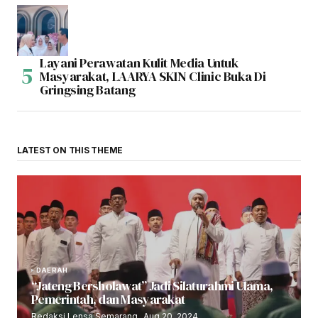
Layani Perawatan Kulit Media Untuk
Masyarakat, LAARYA SKIN Clinic Buka Di
Gringsing Batang
LATEST ON THIS THEME
DAERAH
“Jateng Bersholawat” Jadi Silaturahmi Ulama,
Pemerintah, dan Masyarakat
Redaksi Lensa Semarang
Aug 20, 2024