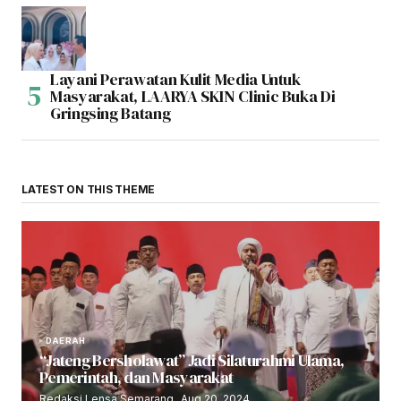
Layani Perawatan Kulit Media Untuk
Masyarakat, LAARYA SKIN Clinic Buka Di
Gringsing Batang
LATEST ON THIS THEME
DAERAH
“Jateng Bersholawat” Jadi Silaturahmi Ulama,
Pemerintah, dan Masyarakat
Redaksi Lensa Semarang
Aug 20, 2024