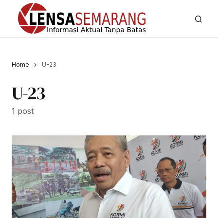
Home
U-23
U-23
1 post