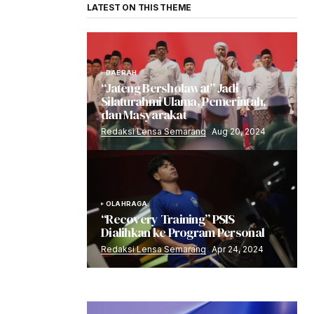
LATEST ON THIS THEME
DAERAH
“Jateng Bersholawat” Jadi
Silaturahmi Ulama, Pemerintah,
dan Masyarakat
Redaksi Lensa Semarang
Aug 20, 2024
OLAHRAGA
“Recovery Training” PSIS
Dialihkan ke Program Personal
Redaksi Lensa Semarang
Apr 24, 2024