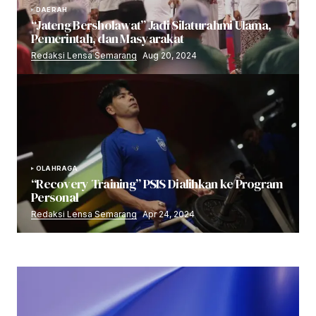
DAERAH
“Jateng Bersholawat” Jadi Silaturahmi Ulama,
Pemerintah, dan Masyarakat
Redaksi Lensa Semarang
Aug 20, 2024
OLAHRAGA
“Recovery Training” PSIS Dialihkan ke Program
Personal
Redaksi Lensa Semarang
Apr 24, 2024