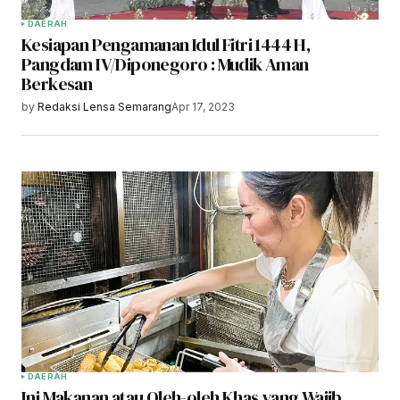
DAERAH
Kesiapan Pengamanan Idul Fitri 1444 H,
Pangdam IV/Diponegoro : Mudik Aman
Berkesan
by
Redaksi Lensa Semarang
Apr 17, 2023
DAERAH
Ini Makanan atau Oleh-oleh Khas yang Wajib