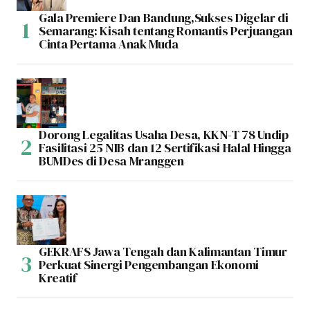
Gala Premiere Dan Bandung,Sukses Digelar di
Semarang: Kisah tentang Romantis Perjuangan
Cinta Pertama Anak Muda
Dorong Legalitas Usaha Desa, KKN-T 78 Undip
Fasilitasi 25 NIB dan 12 Sertifikasi Halal Hingga
BUMDes di Desa Mranggen
GEKRAFS Jawa Tengah dan Kalimantan Timur
Perkuat Sinergi Pengembangan Ekonomi
Kreatif