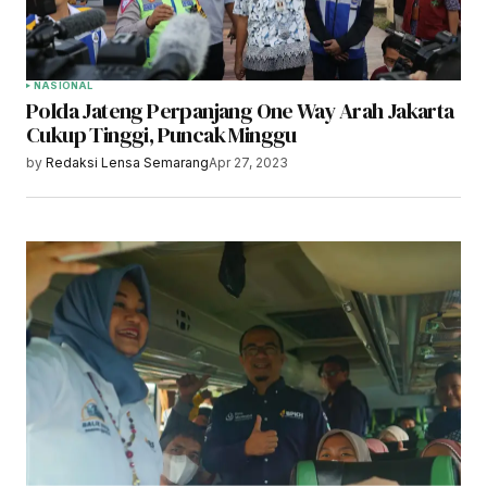
NASIONAL
Polda Jateng Perpanjang One Way Arah Jakarta
Cukup Tinggi, Puncak Minggu
by
Redaksi Lensa Semarang
Apr 27, 2023