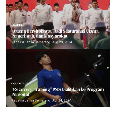
DAERAH
“Jateng Bersholawat” Jadi Silaturahmi Ulama,
Pemerintah, dan Masyarakat
Redaksi Lensa Semarang
Aug 20, 2024
OLAHRAGA
“Recovery Training” PSIS Dialihkan ke Program
Personal
Redaksi Lensa Semarang
Apr 24, 2024