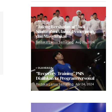
DAERAH
“Jateng Bersholawat” Jadi
Silaturahmi Ulama, Pemerintah,
dan Masyarakat
Redaksi Lensa Semarang
Aug 20, 2024
OLAHRAGA
“Recovery Training” PSIS
Dialihkan ke Program Personal
Redaksi Lensa Semarang
Apr 24, 2024