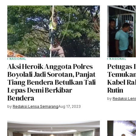
NASIONAL
NASIONAL
Aksi Heroik Anggota Polres
Petugas 
Boyolali Jadi Sorotan, Panjat
Temukan
Tiang Bendera Betulkan Tali
Kabel Rak
Lepas Demi Berkibar
Rutin
Bendera
by
Redaksi Len
by
Redaksi Lensa Semarang
Aug 17, 2023