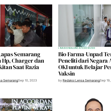
NASIONAL
UNCATEGORIZED
Lapas Semarang
Bio Farma-Unpad Te
 Hp, Charger dan
Peneliti dari Negara
itan Saat Razia
OKI untuk Belajar P
Vaksin
sa Semarang
Sep 10, 2023
by
Redaksi Lensa Semarang
Sep 19,