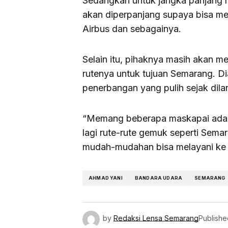
Sedangkan untuk jangka panjang 
akan diperpanjang supaya bisa m
Airbus dan sebagainya.
Selain itu, pihaknya masih akan 
rutenya untuk tujuan Semarang. 
penerbangan yang pulih sejak dilan
“Memang beberapa maskapai ada 
lagi rute-rute gemuk seperti Sema
mudah-mudahan bisa melayani ke M
AHMAD YANI
BANDARA UDARA
SEMARANG
by
Redaksi Lensa Semarang
Publishe