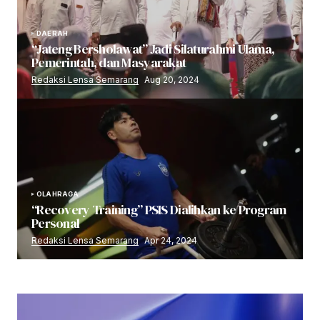
DAERAH
“Jateng Bersholawat” Jadi Silaturahmi Ulama,
Pemerintah, dan Masyarakat
Redaksi Lensa Semarang
Aug 20, 2024
OLAHRAGA
“Recovery Training” PSIS Dialihkan ke Program
Personal
Redaksi Lensa Semarang
Apr 24, 2024