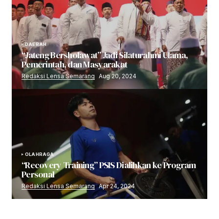
DAERAH
“Jateng Bersholawat” Jadi Silaturahmi Ulama,
Pemerintah, dan Masyarakat
Redaksi Lensa Semarang
Aug 20, 2024
OLAHRAGA
“Recovery Training” PSIS Dialihkan ke Program
Personal
Redaksi Lensa Semarang
Apr 24, 2024