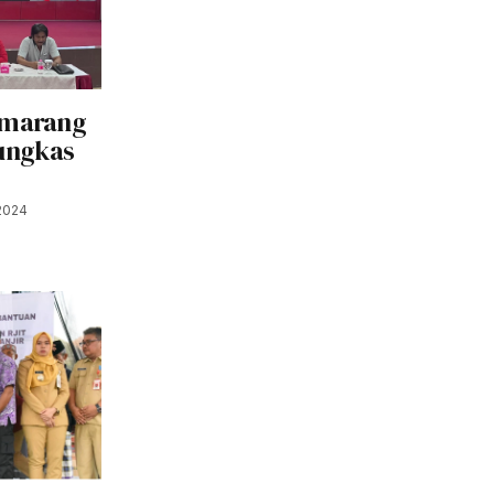
emarang
ungkas
2024