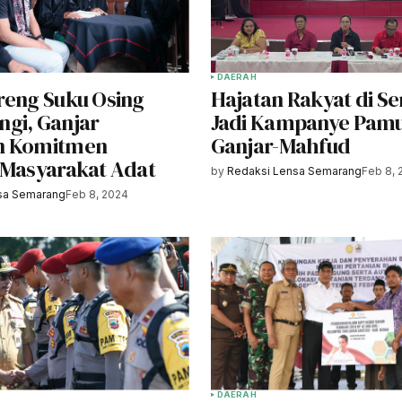
DAERAH
reng Suku Osing
Hajatan Rakyat di S
gi, Ganjar
Jadi Kampanye Pam
n Komitmen
Ganjar-Mahfud
 Masyarakat Adat
by
Redaksi Lensa Semarang
Feb 8, 
sa Semarang
Feb 8, 2024
DAERAH