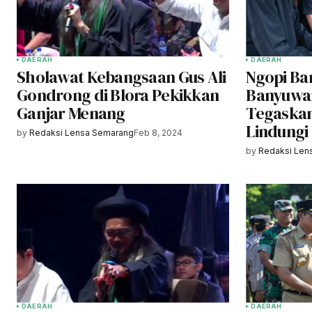
DAERAH
DAERAH
Sholawat Kebangsaan Gus Ali
Ngopi Ba
Gondrong di Blora Pekikkan
Banyuwan
Ganjar Menang
Tegaska
Lindungi
by
Redaksi Lensa Semarang
Feb 8, 2024
by
Redaksi Len
DAERAH
DAERAH