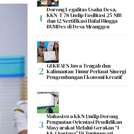
Dorong Legalitas Usaha Desa,
KKN-T 78 Undip Fasilitasi 25 NIB
dan 12 Sertifikasi Halal Hingga
BUMDes di Desa Mranggen
GEKRAFS Jawa Tengah dan
Kalimantan Timur Perkuat Sinergi
Pengembangan Ekonomi Kreatif
Mahasiswa KKN Undip Dorong
Penguatan Orientasi Pendidikan
Masyarakat Melalui Gerakan “1
KK 1 Sarjana” Di Tunjungsari