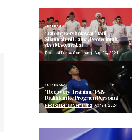
DAERAH
“Jateng Bersholawat” Jadi
Silaturahmi Ulama, Pemerintah,
dan Masyarakat
Redaksi Lensa Semarang
Aug 20, 2024
OLAHRAGA
“Recovery Training” PSIS
Dialihkan ke Program Personal
Redaksi Lensa Semarang
Apr 24, 2024