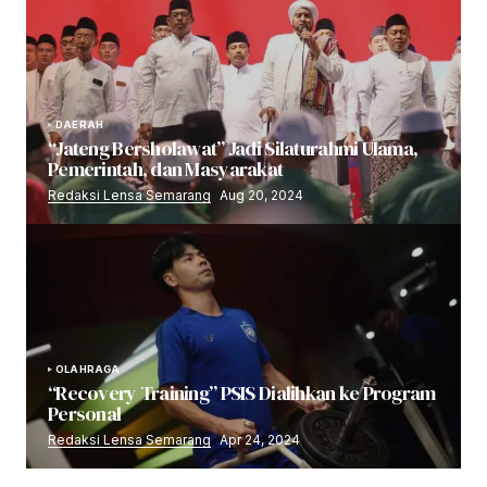
DAERAH
“Jateng Bersholawat” Jadi Silaturahmi Ulama,
Pemerintah, dan Masyarakat
Redaksi Lensa Semarang
Aug 20, 2024
OLAHRAGA
“Recovery Training” PSIS Dialihkan ke Program
Personal
Redaksi Lensa Semarang
Apr 24, 2024