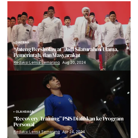
DAERAH
“Jateng Bersholawat” Jadi Silaturahmi Ulama,
Pemerintah, dan Masyarakat
Redaksi Lensa Semarang
Aug 20, 2024
OLAHRAGA
“Recovery Training” PSIS Dialihkan ke Program
Personal
Redaksi Lensa Semarang
Apr 24, 2024