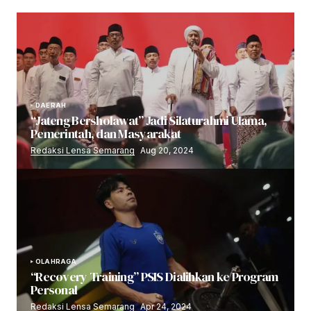
DAERAH
“Jateng Bersholawat” Jadi Silaturahmi Ulama,
Pemerintah, dan Masyarakat
Redaksi Lensa Semarang
Aug 20, 2024
OLAHRAGA
“Recovery Training” PSIS Dialihkan ke Program
Personal
Redaksi Lensa Semarang
Apr 24, 2024