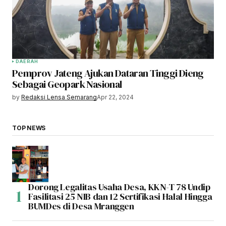
DAERAH
Pemprov Jateng Ajukan Dataran Tinggi Dieng
Sebagai Geopark Nasional
by
Redaksi Lensa Semarang
Apr 22, 2024
TOP NEWS
Dorong Legalitas Usaha Desa, KKN-T 78 Undip
Fasilitasi 25 NIB dan 12 Sertifikasi Halal Hingga
BUMDes di Desa Mranggen