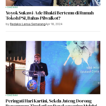
DAERAH
Yoyok Sukawi-Ade Bhakti Bertemu di Rumah
Tokoh PSI, Bahas Pilwalkot?
by
Redaksi Lensa Semarang
Apr 18, 2024
DAERAH
Peringati Hari Kartini, Sekda Jateng Dorong
Perempuan Tingkatkan Perekonomian Melalui