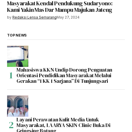
Masyarakat Kendal Pendukung Sudaryono:
Kami Yakin Mas Dar Mampu Majukan Jateng
by
Redaksi Lensa Semarang
May 27, 2024
TOP NEWS
Mahasiswa KKN Undip Dorong Penguatan
Orientasi Pendidikan Masyarakat Melalui
Gerakan “1 KK 1 Sarjana” Di Tunjungsari
Layani Perawatan Kulit Media Untuk
Masyarakat, LAARYA SKIN Clinic Buka Di
Gringsing Batang