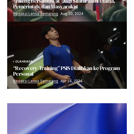
“Jateng Bersholawat” Jadi Silaturahmi Ulama,
Pemerintah, dan Masyarakat
Redaksi Lensa Semarang
Aug 20, 2024
OLAHRAGA
“Recovery Training” PSIS Dialihkan ke Program
Personal
Redaksi Lensa Semarang
Apr 24, 2024