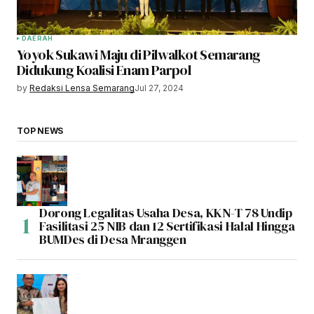
DAERAH
Yoyok Sukawi Maju di Pilwalkot Semarang
Didukung Koalisi Enam Parpol
by
Redaksi Lensa Semarang
Jul 27, 2024
TOP NEWS
Dorong Legalitas Usaha Desa, KKN-T 78 Undip
Fasilitasi 25 NIB dan 12 Sertifikasi Halal Hingga
BUMDes di Desa Mranggen