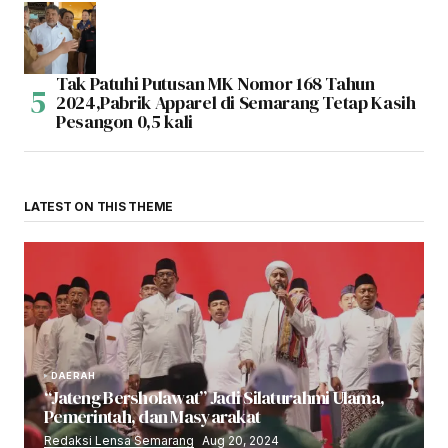
Tak Patuhi Putusan MK Nomor 168 Tahun
2024,Pabrik Apparel di Semarang Tetap Kasih
Pesangon 0,5 kali
LATEST ON THIS THEME
DAERAH
“Jateng Bersholawat” Jadi Silaturahmi Ulama,
Pemerintah, dan Masyarakat
Redaksi Lensa Semarang
Aug 20, 2024