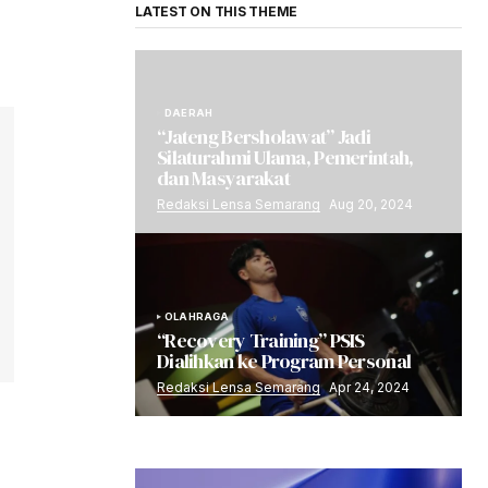
LATEST ON THIS THEME
DAERAH
“Jateng Bersholawat” Jadi
Silaturahmi Ulama, Pemerintah,
dan Masyarakat
Redaksi Lensa Semarang
Aug 20, 2024
OLAHRAGA
“Recovery Training” PSIS
Dialihkan ke Program Personal
Redaksi Lensa Semarang
Apr 24, 2024