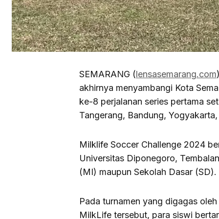
SEMARANG (
lensasemarang.com
akhirnya menyambangi Kota Semar
ke-8 perjalanan series pertama se
Tangerang, Bandung, Yogyakarta, d
Milklife Soccer Challenge 2024 be
Universitas Diponegoro, Tembalang
(MI) maupun Sekolah Dasar (SD).
Pada turnamen yang digagas oleh
MilkLife tersebut, para siswi bert