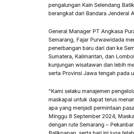
pengalungan Kain Selendang Bati
berangkat dari Bandara Jenderal
General Manager PT Angkasa Pura
Semarang, Fajar Purwawidada me
penerbangan baru dari dan ke Sem
Sumatera, Kalimantan, dan Lombok
kunjungan wisatawan dan lebih me
serta Provinsi Jawa tengah pada
“Kami selaku manajemen pengelola
maskapai untuk dapat terus menamb
apa yang menjadi permintaan pasar,
Minggu 8 September 2024, Maskapa
dengan rute Semarang – Pekanba
Balikpapan, serta hari ini juga te