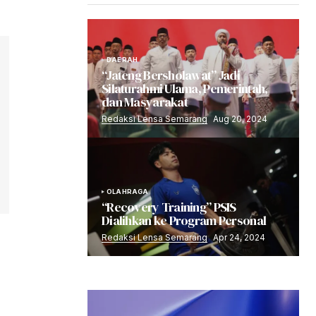
DAERAH
“Jateng Bersholawat” Jadi
Silaturahmi Ulama, Pemerintah,
dan Masyarakat
Redaksi Lensa Semarang
Aug 20, 2024
OLAHRAGA
“Recovery Training” PSIS
Dialihkan ke Program Personal
Redaksi Lensa Semarang
Apr 24, 2024