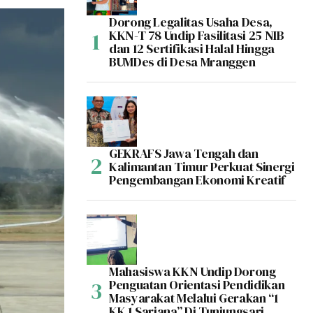
Dorong Legalitas Usaha Desa,
KKN-T 78 Undip Fasilitasi 25 NIB
dan 12 Sertifikasi Halal Hingga
BUMDes di Desa Mranggen
GEKRAFS Jawa Tengah dan
Kalimantan Timur Perkuat Sinergi
Pengembangan Ekonomi Kreatif
Mahasiswa KKN Undip Dorong
Penguatan Orientasi Pendidikan
Masyarakat Melalui Gerakan “1
KK 1 Sarjana” Di Tunjungsari