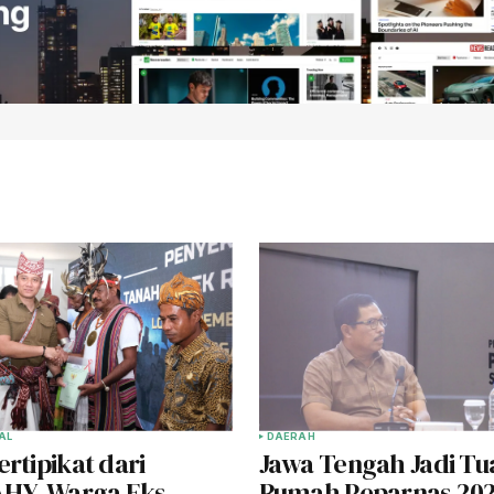
AL
DAERAH
rtipikat dari
Jawa Tengah Jadi Tu
AHY, Warga Eks
Rumah Peparnas 202