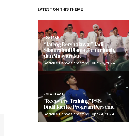
LATEST ON THIS THEME
DAERAH
“Jateng Bersholawat” Jadi
Silaturahmi Ulama, Pemerintah,
dan Masyarakat
Redaksi Lensa Semarang
Aug 20, 2024
OLAHRAGA
“Recovery Training” PSIS
Dialihkan ke Program Personal
Redaksi Lensa Semarang
Apr 24, 2024