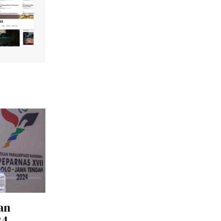
an
4,