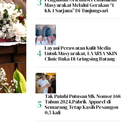
Masyarakat Melalui Gerakan “1
KK 1 Sarjana” Di Tunjungsari
Layani Perawatan Kulit Media
Untuk Masyarakat, LAARYA SKIN
Clinic Buka Di Gringsing Batang
Tak Patuhi Putusan MK Nomor 168
Tahun 2024,Pabrik Apparel di
Semarang Tetap Kasih Pesangon
0,5 kali