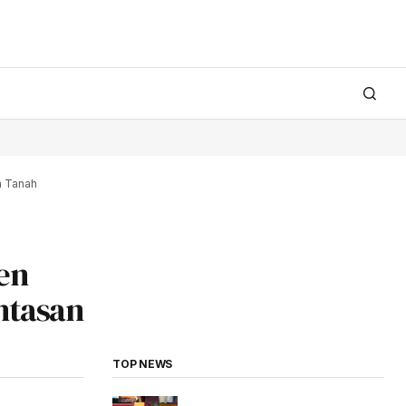
a Tanah
en
ntasan
TOP NEWS