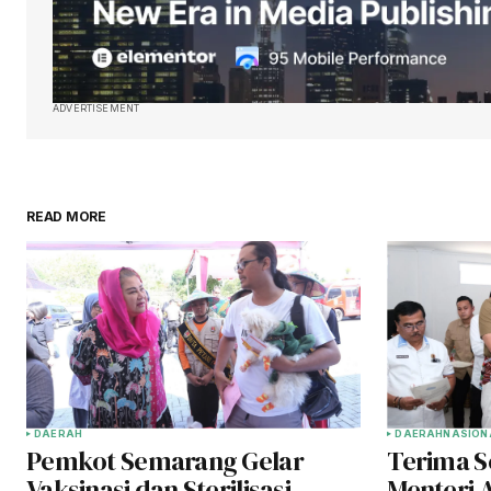
ADVERTISEMENT
READ MORE
DAERAH
DAERAH
NASION
Pemkot Semarang Gelar
Terima Se
Vaksinasi dan Sterilisasi
Menteri 