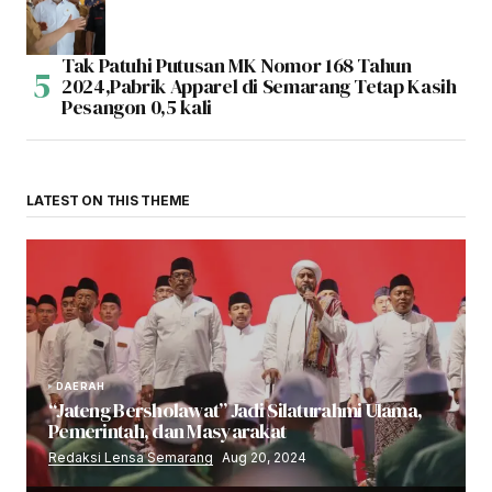
Tak Patuhi Putusan MK Nomor 168 Tahun
2024,Pabrik Apparel di Semarang Tetap Kasih
Pesangon 0,5 kali
LATEST ON THIS THEME
DAERAH
“Jateng Bersholawat” Jadi Silaturahmi Ulama,
Pemerintah, dan Masyarakat
Redaksi Lensa Semarang
Aug 20, 2024