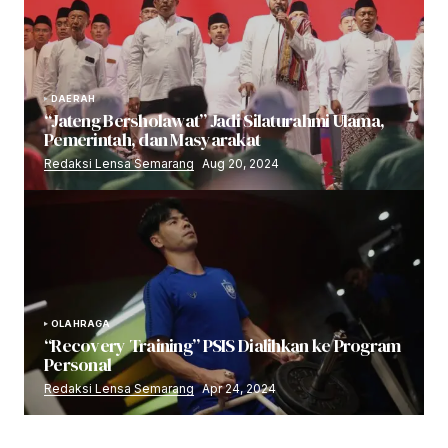
DAERAH
“Jateng Bersholawat” Jadi Silaturahmi Ulama,
Pemerintah, dan Masyarakat
Redaksi Lensa Semarang
Aug 20, 2024
OLAHRAGA
“Recovery Training” PSIS Dialihkan ke Program
Personal
Redaksi Lensa Semarang
Apr 24, 2024