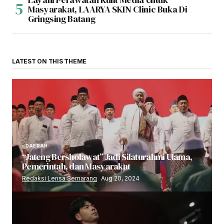
Masyarakat, LAARYA SKIN Clinic Buka Di
Gringsing Batang
LATEST ON THIS THEME
DAERAH
“Jateng Bersholawat” Jadi Silaturahmi Ulama,
Pemerintah, dan Masyarakat
Redaksi Lensa Semarang
Aug 20, 2024