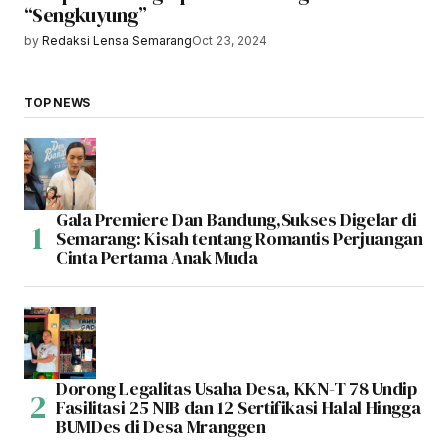
“Sengkuyung”
by
Redaksi Lensa Semarang
Oct 23, 2024
TOP NEWS
Gala Premiere Dan Bandung,Sukses Digelar di
Semarang: Kisah tentang Romantis Perjuangan
Cinta Pertama Anak Muda
Dorong Legalitas Usaha Desa, KKN-T 78 Undip
Fasilitasi 25 NIB dan 12 Sertifikasi Halal Hingga
BUMDes di Desa Mranggen