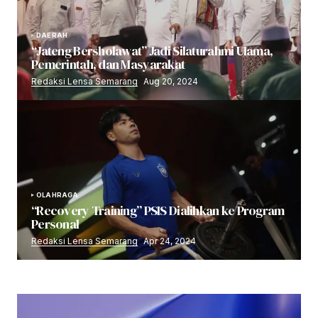
DAERAH
“Jateng Bersholawat” Jadi Silaturahmi Ulama,
Pemerintah, dan Masyarakat
Redaksi Lensa Semarang
Aug 20, 2024
OLAHRAGA
“Recovery Training” PSIS Dialihkan ke Program
Personal
Redaksi Lensa Semarang
Apr 24, 2024