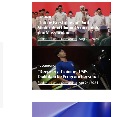
DAERAH
“Jateng Bersholawat” Jadi
Silaturahmi Ulama, Pemerintah,
dan Masyarakat
Redaksi Lensa Semarang
Aug 20, 2024
OLAHRAGA
“Recovery Training” PSIS
Dialihkan ke Program Personal
Redaksi Lensa Semarang
Apr 24, 2024