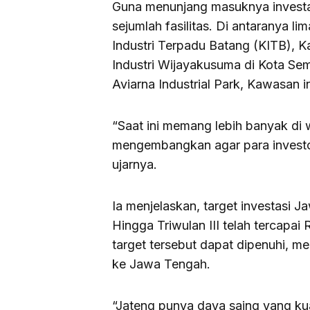
Guna menunjang masuknya investa
sejumlah fasilitas. Di antaranya l
Industri Terpadu Batang (KITB),
Industri Wijayakusuma di Kota Sem
Aviarna Industrial Park, Kawasan i
“Saat ini memang lebih banyak di
mengembangkan agar para investor
ujarnya.
Ia menjelaskan, target investasi 
Hingga Triwulan III telah tercapai 
target tersebut dapat dipenuhi, m
ke Jawa Tengah.
“Jateng punya daya saing yang kuat 