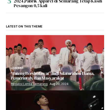
2024,Pabrik Apparel di Semarang Tetap Kasih
Pesangon 0,5 kali
LATEST ON THIS THEME
DAERAH
“Jateng Bersholawat” Jadi Silaturahmi Ulama,
Pemerintah, dan Masyarakat
Redaksi Lensa Semarang
Aug 20, 2024