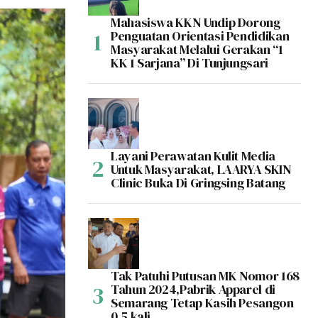
Mahasiswa KKN Undip Dorong
Penguatan Orientasi Pendidikan
Masyarakat Melalui Gerakan “1
KK 1 Sarjana” Di Tunjungsari
Layani Perawatan Kulit Media
Untuk Masyarakat, LAARYA SKIN
Clinic Buka Di Gringsing Batang
Tak Patuhi Putusan MK Nomor 168
Tahun 2024,Pabrik Apparel di
Semarang Tetap Kasih Pesangon
0,5 kali