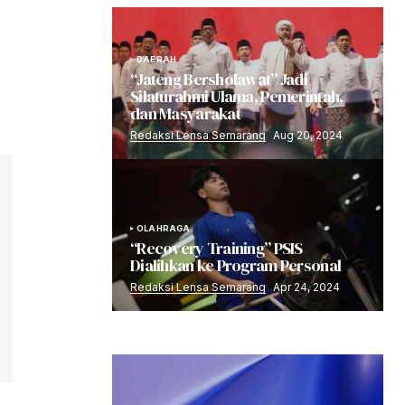
DAERAH
“Jateng Bersholawat” Jadi
Silaturahmi Ulama, Pemerintah,
dan Masyarakat
Redaksi Lensa Semarang
Aug 20, 2024
OLAHRAGA
“Recovery Training” PSIS
Dialihkan ke Program Personal
Redaksi Lensa Semarang
Apr 24, 2024