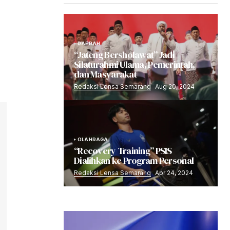
DAERAH
“Jateng Bersholawat” Jadi
Silaturahmi Ulama, Pemerintah,
dan Masyarakat
Redaksi Lensa Semarang
Aug 20, 2024
OLAHRAGA
“Recovery Training” PSIS
Dialihkan ke Program Personal
Redaksi Lensa Semarang
Apr 24, 2024