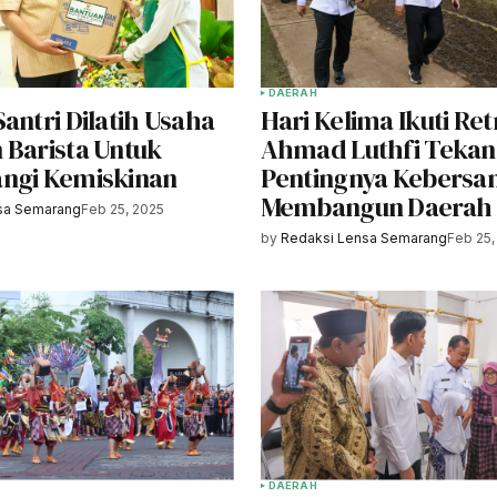
DAERAH
antri Dilatih Usaha
Hari Kelima Ikuti Ret
 Barista Untuk
Ahmad Luthfi Teka
ngi Kemiskinan
Pentingnya Kebers
Membangun Daerah
sa Semarang
Feb 25, 2025
by
Redaksi Lensa Semarang
Feb 25,
DAERAH