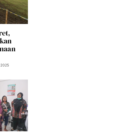
ret,
nkan
amaan
 2025