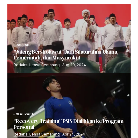
DAERAH
“Jateng Bersholawat” Jadi Silaturahmi Ulama,
Pemerintah, dan Masyarakat
Redaksi Lensa Semarang
Aug 20, 2024
OLAHRAGA
“Recovery Training” PSIS Dialihkan ke Program
Personal
Redaksi Lensa Semarang
Apr 24, 2024