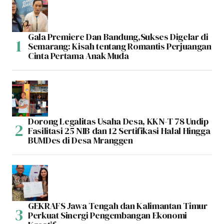
Gala Premiere Dan Bandung,Sukses Digelar di
Semarang: Kisah tentang Romantis Perjuangan
Cinta Pertama Anak Muda
Dorong Legalitas Usaha Desa, KKN-T 78 Undip
Fasilitasi 25 NIB dan 12 Sertifikasi Halal Hingga
BUMDes di Desa Mranggen
GEKRAFS Jawa Tengah dan Kalimantan Timur
Perkuat Sinergi Pengembangan Ekonomi