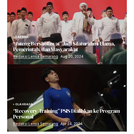
DAERAH
“Jateng Bersholawat” Jadi Silaturahmi Ulama,
Pemerintah, dan Masyarakat
Redaksi Lensa Semarang
Aug 20, 2024
OLAHRAGA
“Recovery Training” PSIS Dialihkan ke Program
Personal
Redaksi Lensa Semarang
Apr 24, 2024