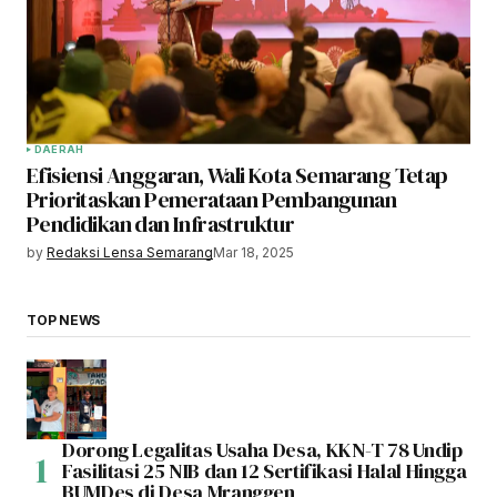
DAERAH
Efisiensi Anggaran, Wali Kota Semarang Tetap
Prioritaskan Pemerataan Pembangunan
Pendidikan dan Infrastruktur
by
Redaksi Lensa Semarang
Mar 18, 2025
TOP NEWS
Dorong Legalitas Usaha Desa, KKN-T 78 Undip
Fasilitasi 25 NIB dan 12 Sertifikasi Halal Hingga
BUMDes di Desa Mranggen