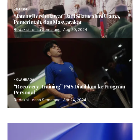
DAERAH
“Jateng Bersholawat” Jadi Silaturahmi Ulama,
Pemerintah, dan Masyarakat
Redaksi Lensa Semarang
Aug 20, 2024
OLAHRAGA
“Recovery Training” PSIS Dialihkan ke Program
Personal
Redaksi Lensa Semarang
Apr 24, 2024