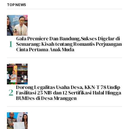
TOP NEWS
Gala Premiere Dan Bandung,Sukses Digelar di
Semarang: Kisah tentang Romantis Perjuangan
Cinta Pertama Anak Muda
Dorong Legalitas Usaha Desa, KKN-T 78 Undip
Fasilitasi 25 NIB dan 12 Sertifikasi Halal Hingga
BUMDes di Desa Mranggen