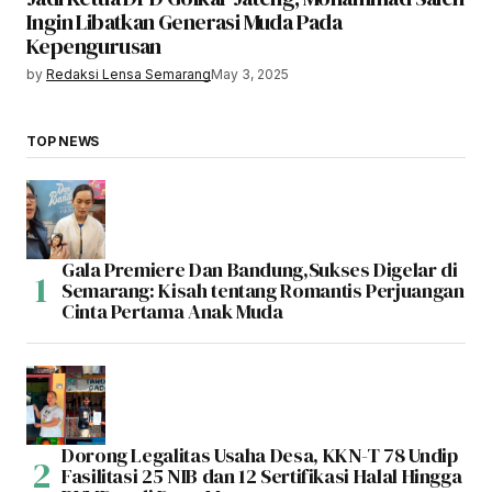
Ingin Libatkan Generasi Muda Pada
Kepengurusan
by
Redaksi Lensa Semarang
May 3, 2025
TOP NEWS
Gala Premiere Dan Bandung,Sukses Digelar di
Semarang: Kisah tentang Romantis Perjuangan
Cinta Pertama Anak Muda
Dorong Legalitas Usaha Desa, KKN-T 78 Undip
Fasilitasi 25 NIB dan 12 Sertifikasi Halal Hingga