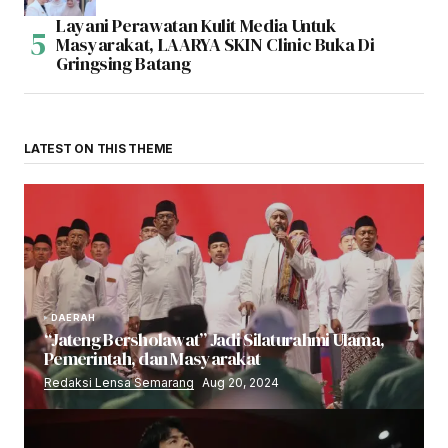
Layani Perawatan Kulit Media Untuk
Masyarakat, LAARYA SKIN Clinic Buka Di
Gringsing Batang
LATEST ON THIS THEME
DAERAH
“Jateng Bersholawat” Jadi Silaturahmi Ulama,
Pemerintah, dan Masyarakat
Redaksi Lensa Semarang
Aug 20, 2024