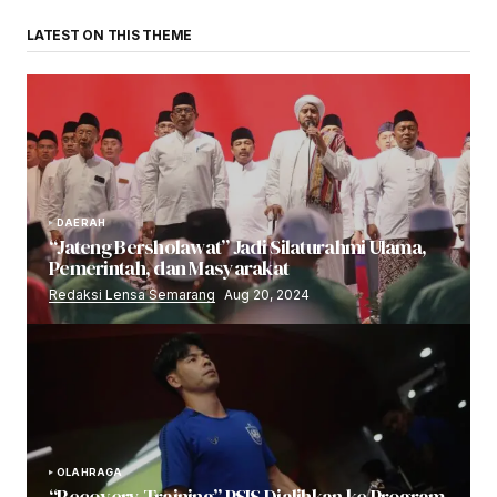
LATEST ON THIS THEME
DAERAH
“Jateng Bersholawat” Jadi Silaturahmi Ulama,
Pemerintah, dan Masyarakat
Redaksi Lensa Semarang
Aug 20, 2024
OLAHRAGA
“Recovery Training” PSIS Dialihkan ke Program