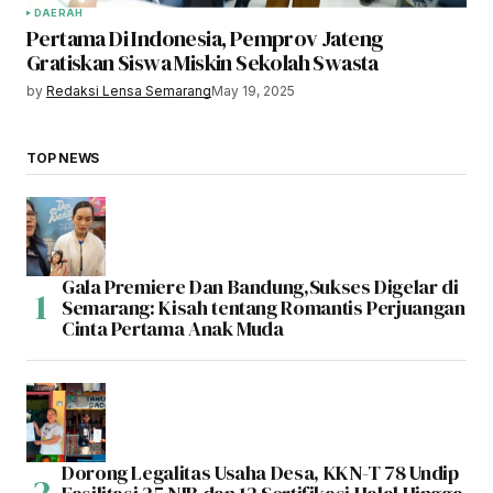
DAERAH
Pertama Di Indonesia, Pemprov Jateng
Gratiskan Siswa Miskin Sekolah Swasta
by
Redaksi Lensa Semarang
May 19, 2025
TOP NEWS
Gala Premiere Dan Bandung,Sukses Digelar di
Semarang: Kisah tentang Romantis Perjuangan
Cinta Pertama Anak Muda
Dorong Legalitas Usaha Desa, KKN-T 78 Undip