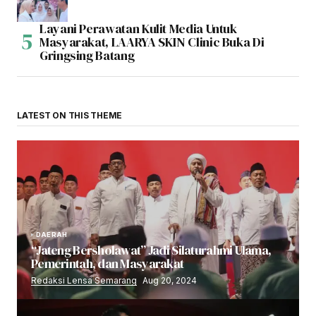
Layani Perawatan Kulit Media Untuk
Masyarakat, LAARYA SKIN Clinic Buka Di
Gringsing Batang
LATEST ON THIS THEME
DAERAH
“Jateng Bersholawat” Jadi Silaturahmi Ulama,
Pemerintah, dan Masyarakat
Redaksi Lensa Semarang
Aug 20, 2024