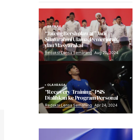
DAERAH
“Jateng Bersholawat” Jadi
Silaturahmi Ulama, Pemerintah,
dan Masyarakat
Redaksi Lensa Semarang
Aug 20, 2024
OLAHRAGA
“Recovery Training” PSIS
Dialihkan ke Program Personal
Redaksi Lensa Semarang
Apr 24, 2024