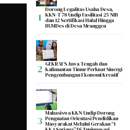
Dorong Legalitas Usaha Desa,
KKN-T 78 Undip Fasilitasi 25 NIB
dan 12 Sertifikasi Halal Hingga
BUMDes di Desa Mranggen
GEKRAFS Jawa Tengah dan
Kalimantan Timur Perkuat Sinergi
Pengembangan Ekonomi Kreatif
Mahasiswa KKN Undip Dorong
Penguatan Orientasi Pendidikan
Masyarakat Melalui Gerakan “1
KK 1 Sarjana” Di Tunjungsari