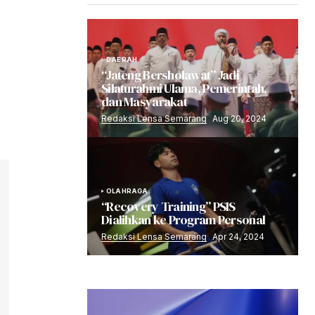
DAERAH
“Jateng Bersholawat” Jadi
Silaturahmi Ulama, Pemerintah,
dan Masyarakat
Redaksi Lensa Semarang
Aug 20, 2024
OLAHRAGA
“Recovery Training” PSIS
Dialihkan ke Program Personal
Redaksi Lensa Semarang
Apr 24, 2024