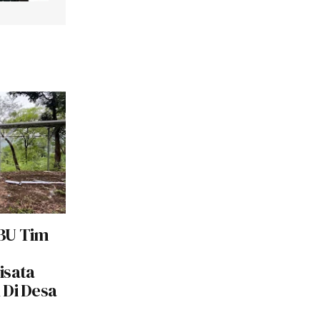
BU Tim
sata
 Di Desa