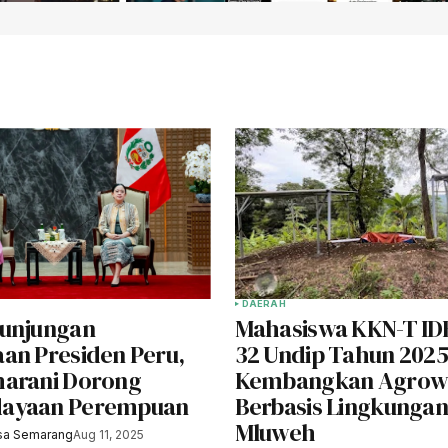
DAERAH
Kunjungan
Mahasiswa KKN-T ID
an Presiden Peru,
32 Undip Tahun 2025
arani Dorong
Kembangkan Agrowi
ayaan Perempuan
Berbasis Lingkungan
Mluweh
sa Semarang
Aug 11, 2025