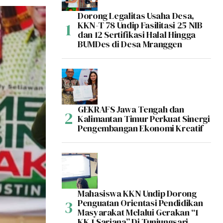
Dorong Legalitas Usaha Desa,
KKN-T 78 Undip Fasilitasi 25 NIB
dan 12 Sertifikasi Halal Hingga
BUMDes di Desa Mranggen
GEKRAFS Jawa Tengah dan
Kalimantan Timur Perkuat Sinergi
Pengembangan Ekonomi Kreatif
Mahasiswa KKN Undip Dorong
Penguatan Orientasi Pendidikan
Masyarakat Melalui Gerakan “1
KK 1 Sarjana” Di Tunjungsari