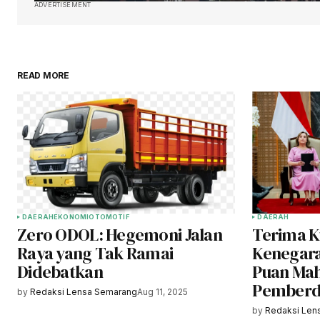
ADVERTISEMENT
READ MORE
DAERAH
EKONOMI
OTOMOTIF
DAERAH
Zero ODOL: Hegemoni Jalan
Terima 
Raya yang Tak Ramai
Kenegara
Didebatkan
Puan Mah
Pemberd
by
Redaksi Lensa Semarang
Aug 11, 2025
by
Redaksi Len